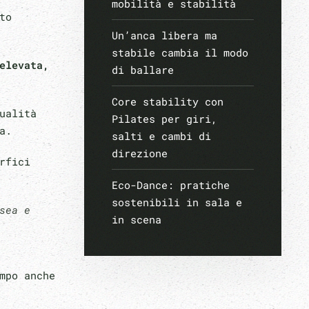
mobilità e stabilità
to
Un’anca libera ma
stabile cambia il modo
elevata,
di ballare
Core stability con
ualità
Pilates per giri,
ca.
salti e cambi di
direzione
rfici
Eco-Dance: pratiche
sostenibili in sala e
sea e
in scena
mpo anche