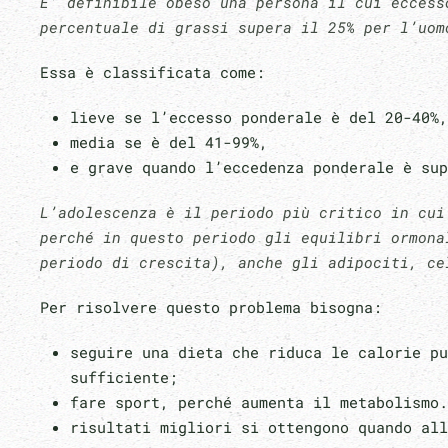
E’ definibile obeso una persona il cui eccess
percentuale di grassi supera il 25% per l’uo
Essa è classificata come:
lieve se l’eccesso ponderale è del 20-40%
media se è del 41-99%,
e grave quando l’eccedenza ponderale è sup
L’adolescenza è il periodo più critico in cui
perché in questo periodo gli equilibri ormona
periodo di crescita), anche gli adipociti, ce
Per risolvere questo problema bisogna:
seguire una dieta che riduca le calorie pu
sufficiente;
fare sport, perché aumenta il metabolismo.
risultati migliori si ottengono quando all