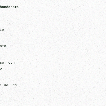
bandonati
za
nto
so, con
o
i ad uno