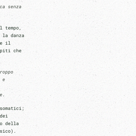
ca senza
l tempo,
 la danza
e il
piti che
roppo
 e
e.
somatici;
dei
o della
sico).