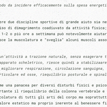
odo da incidere efficacemente sulla spesa energeti
ere due discipline sportive di grande aiuto sia ne
iso di dimagrimento coadiuvato da attività fisica;
 1-2 o più ore a settimana può notevolmente aiutar
sce la muscolatura e “sveglia” alcuni muscoli asso
un’attività a trazione naturale, senza esagerare t
apparato scheletrico, riesce quindi a stabilizaare
 migliorare respirazione, circolazione sanguigna,
rticolare ed osse, riequilibrio posturale e spinal
me una panacea per diversi disturbi fisici e psico
rtante il riequilibrio della colonna vertebrale e 
colatura di tutti gli arti del corpo ma soprattutt
alore estetico ma proprio inerente al benessere fi