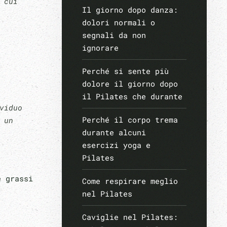
 cui
Il giorno dopo danza:
dolori normali o
segnali da non
ignorare
Perché si sente più
dolore il giorno dopo
il Pilates che durante
viduo
Perché il corpo trema
 un
durante alcuni
esercizi yoga e
Pilates
e grassi
Come respirare meglio
nel Pilates
Caviglie nel Pilates: