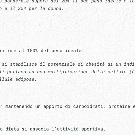
o ponderale supera del 20% il suo peso ideale o la
mo e il 35% per la donna.
,
eriore al 100% del peso ideale.
 si stabilisce il potenziale di obesità di un indi
li portano ad una moltiplicazione delle cellule (è
llule adipose.
r mantenendo un apporto di carboidrati, proteine 
a dieta si associa l’attività sportiva.