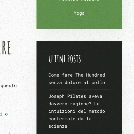
Yoga
ERE
ULTIMI POSTS
Come fare The Hundred
senza dolore al collo
 questo
Joseph Pilates aveva
davvero ragione? Le
intuizioni del metodo
i o
confermate dalla
scienza