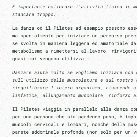
È importante calibrare l’attività fisica in m
stancare troppo.
La danza od il Pilates ad esempio possono ess
ma specialmente per iniziare un percorso prec
se svolta in maniera leggera ed amatoriale da
metabolismo a rimettersi al lavoro, rinvigori
quasi mai vengono utilizzati.
Danzare aiuta molto se vogliamo iniziare con 
sull’utilizzo della muscolatura e sul nostro 
riequilibrare l’intero organismo, riuscendo a
linfatica, allungamento muscolare, rinforzo a
Il Pilates viaggia in parallelo alla danza co
per una persona che sta perdendo peso, è impo
muscoli cervicali e lombari, nonché della mus
parete addominale profonda (non solo per un v