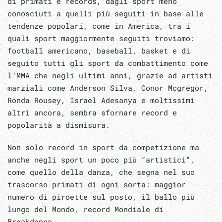
di primati e records, dagli sport meno
conosciuti a quelli più seguiti in base alle
tendenze popolari, come in America, tra i
quali sport maggiormente seguiti troviamo:
football americano, baseball, basket e di
seguito tutti gli sport da combattimento come
l’MMA che negli ultimi anni, grazie ad artisti
marziali come Anderson Silva, Conor Mcgregor,
Ronda Rousey, Israel Adesanya e moltissimi
altri ancora, sembra sfornare record e
popolarità a dismisura.
Non solo record in sport da competizione ma
anche negli sport un poco più “artistici”,
come quello della danza, che segna nel suo
trascorso primati di ogni sorta: maggior
numero di piroette sul posto, il ballo più
lungo del Mondo, record Mondiale di
Breakdance.