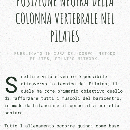
POSIZIONE NEUTRA DELLA
COLONNA VERTEBRALE NEL
PILATES
PUBBLICATO IN
CURA DEL CORPO
,
METODO
PILATES
,
PILATES MATWORK
.
S
nellire vita e ventre è possibile
attraverso la tecnica del Pilates, il
quale ha come primario obiettivo quello
di rafforzare tutti i muscoli del baricentro,
in modo da bilanciare il corpo alla corretta
postura.
Tutto l’allenamento occorre quindi come base